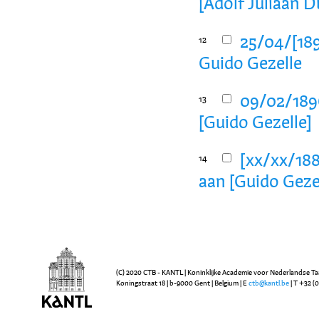
[Adolf Juliaan D
25/04/[189
12
Guido Gezelle
09/02/1896
13
[Guido Gezelle]
[xx/xx/188
14
aan [Guido Geze
(C) 2020 CTB - KANTL | Koninklijke Academie voor Nederlandse Ta
Koningstraat 18 | b-9000 Gent | Belgium | E
ctb@kantl.be
| T +32 (0