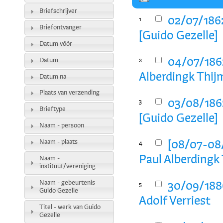
Briefschrijver
02/07/1862
1
Briefontvanger
[Guido Gezelle]
Datum vóór
04/07/1862
Datum
2
Alberdingk Thij
Datum na
Plaats van verzending
03/08/1862
3
Brieftype
[Guido Gezelle]
Naam - persoon
Naam - plaats
[08/07-08/
4
Paul Alberdingk
Naam -
instituut/vereniging
Naam - gebeurtenis
30/09/1886
5
Guido Gezelle
Adolf Verriest
Titel - werk van Guido
Gezelle