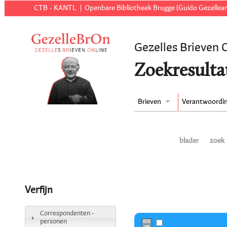
CTB - KANTL
Openbare Bibliotheek Brugge (Guido Gezellear
Gezelles Brieven 
Zoekresulta
Brieven
Verantwoordi
blader
zoek
Verfijn
Correspondenten -
personen