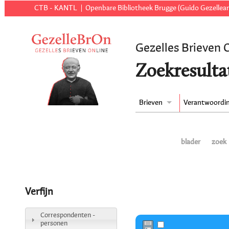
CTB - KANTL
Openbare Bibliotheek Brugge (Guido Gezellear
Gezelles Brieven 
Zoekresulta
Brieven
Verantwoordi
blader
zoek
Verfijn
Correspondenten -
personen