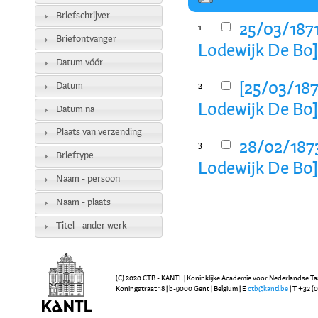
Briefschrijver
25/03/1871
1
Briefontvanger
Lodewijk De Bo
Datum vóór
[25/03/187
Datum
2
Lodewijk De Bo
Datum na
Plaats van verzending
28/02/1873
3
Brieftype
Lodewijk De Bo
Naam - persoon
Naam - plaats
Titel - ander werk
(C) 2020 CTB - KANTL | Koninklijke Academie voor Nederlandse Ta
Koningstraat 18 | b-9000 Gent | Belgium | E
ctb@kantl.be
| T +32 (0