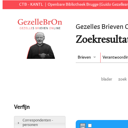
CTB - KANTL
Openbare Bibliotheek Brugge (Guido Gezellear
Gezelles Brieven 
Zoekresulta
Brieven
Verantwoordi
blader
zoek
Verfijn
Correspondenten -
personen