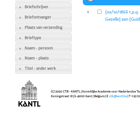
Briefschrijver
[xx/10/1866 t.p.q.
1
Briefontvanger
Gezelle] aan [Guid
Plaats van verzending
Brieftype
Naam - persoon
Naam - plaats
Titel - ander werk
(C) 2020 CTB - KANTL | Koninklijke Academie voor Nederlandse Ta
Koningstraat 18 | b-9000 Gent | Belgium | E
ctb@kantl.be
| T +32 (0