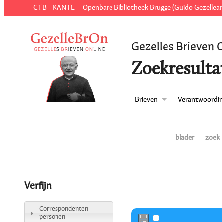
CTB - KANTL
Openbare Bibliotheek Brugge (Guido Gezellear
Gezelles Brieven 
Zoekresulta
Brieven
Verantwoordi
blader
zoek
Verfijn
Correspondenten -
personen