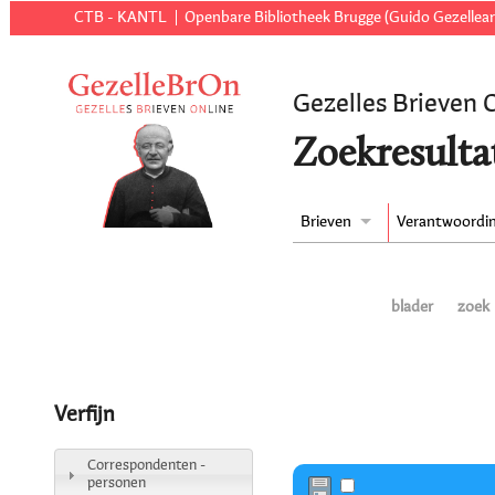
CTB - KANTL
Openbare Bibliotheek Brugge (Guido Gezellear
Gezelles Brieven 
Zoekresulta
Brieven
Verantwoordi
blader
zoek
Verfijn
Correspondenten -
personen