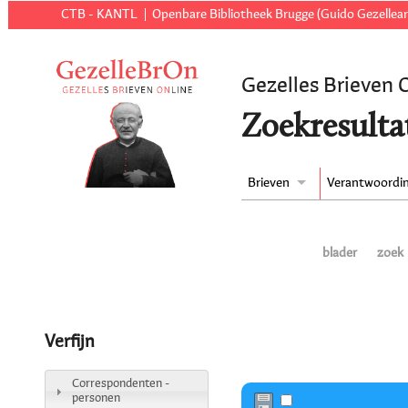
CTB - KANTL
Openbare Bibliotheek Brugge (Guido Gezellear
Gezelles Brieven 
Zoekresulta
Brieven
Verantwoordi
blader
zoek
Verfijn
Correspondenten -
personen