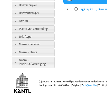
Briefschrijver
25/12/1888, Bruss
1
Briefontvanger
Datum
Plaats van verzending
Brieftype
Naam - persoon
Naam - plaats
Naam -
instituut/vereniging
(C) 2020 CTB - KANTL | Koninklijke Academie voor Nederlandse Ta
Koningstraat 18 | b-9000 Gent | Belgium | E
ctb@kantl.be
| T +32 (0