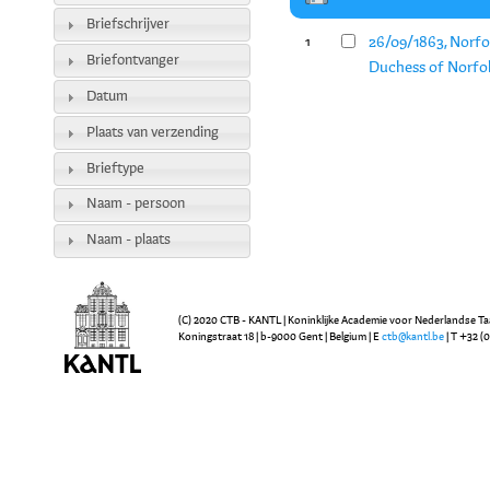
Briefschrijver
26/09/1863, Norfo
1
Briefontvanger
Duchess of Norfol
Datum
Plaats van verzending
Brieftype
Naam - persoon
Naam - plaats
(C) 2020 CTB - KANTL | Koninklijke Academie voor Nederlandse Ta
Koningstraat 18 | b-9000 Gent | Belgium | E
ctb@kantl.be
| T +32 (0