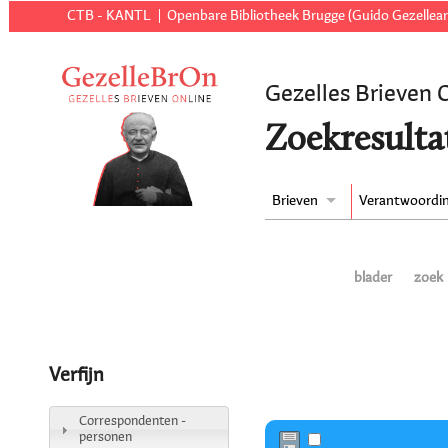
CTB - KANTL
Openbare Bibliotheek Brugge (Guido Gezellear
Gezelles Brieven 
Zoekresulta
Brieven
Verantwoordi
blader
zoek
Verfijn
Correspondenten -
personen