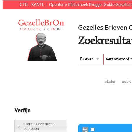
CTB - KANTL
Openbare Bibliotheek Brugge (Guido Gezellear
Gezelles Brieven 
Zoekresulta
Brieven
Verantwoordi
blader
zoek
Verfijn
Correspondenten -
personen