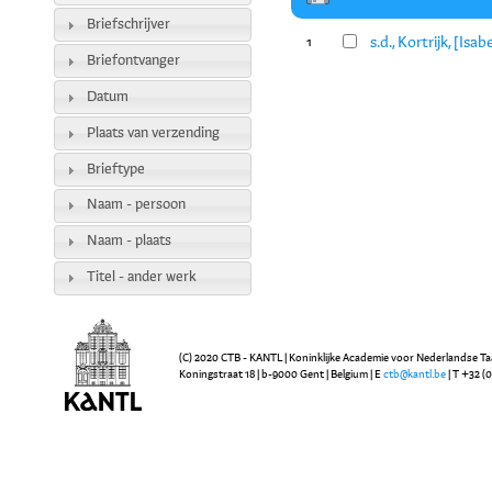
Briefschrijver
s.d., Kortrijk, [Is
1
Briefontvanger
Datum
Plaats van verzending
Brieftype
Naam - persoon
Naam - plaats
Titel - ander werk
(C) 2020 CTB - KANTL | Koninklijke Academie voor Nederlandse Ta
Koningstraat 18 | b-9000 Gent | Belgium | E
ctb@kantl.be
| T +32 (0