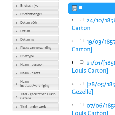
Briefschrijver
Briefontvanger
24/10/1856
1
Datum vóór
Carton
Datum
Datum na
19/03/1857
2
Plaats van verzending
Carton]
Brieftype
21/01/[185
3
Naam - persoon
Louis Carton]
Naam - plaats
Naam -
[28/05/185
4
instituut/vereniging
Gezelle]
Titel - gedicht van Guido
Gezelle
07/06/1858
5
Titel - ander werk
Louis Carton]