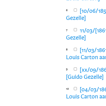
[10/06/185
6
Gezelle]
11/03/[186
7
Gezelle]
[11/03/1861
8
Louis Carton aa
[xx/09/186
9
[Guido Gezelle]
[04/03/1861
10
Louis Carton aa