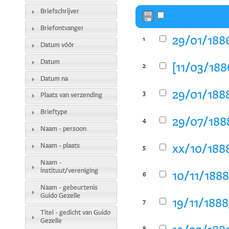
Briefschrijver
Briefontvanger
29/01/1886
1
Datum vóór
Datum
[11/03/188
2
Datum na
29/01/1888
3
Plaats van verzending
Brieftype
29/07/1888
4
Naam - persoon
Naam - plaats
xx/10/1888
5
Naam -
instituut/vereniging
10/11/1888
6
Naam - gebeurtenis
Guido Gezelle
19/11/1888
7
Titel - gedicht van Guido
Gezelle