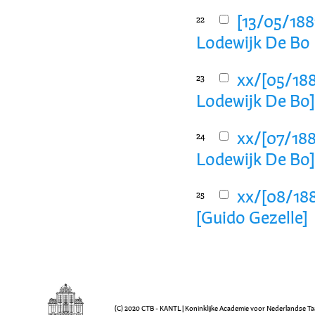
[13/05/188
22
Lodewijk De Bo
xx/[05/188
23
Lodewijk De Bo
xx/[07/188
24
Lodewijk De Bo
xx/[08/188
25
[Guido Gezelle]
(C) 2020 CTB - KANTL | Koninklijke Academie voor Nederlandse Ta