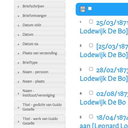
Briefschrijver
Briefontvanger
25/03/1871
1
Datum vóór
Lodewijk De Bo
Datum
Datum na
[25/03/187
2
Plaats van verzending
Lodewijk De Bo
Brieftype
28/02/1873
3
Naam - persoon
Lodewijk De Bo
Naam - plaats
Naam -
02/08/1873
4
instituut/vereniging
Lodewijk De Bo
Titel - gedicht van Guido
Gezelle
18/04/187
5
Titel - werk van Guido
Gezelle
aan [Leonard Lo