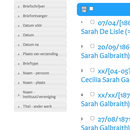
Briefschrijver
Briefontvanger
07/04/[186
1
Datum vóór
Sarah De Lisle (
Datum
Datum na
20/09/1869
2
Plaats van verzending
Sarah Galbraith)
Brieftype
xx/[04-05?
3
Naam - persoon
Cecilia Sarah Ga
Naam - plaats
Naam -
xx/xx/[1870
4
instituut/vereniging
Sarah Galbraith)
Titel - ander werk
27/08/1871,
5
Sarah Galbraith)