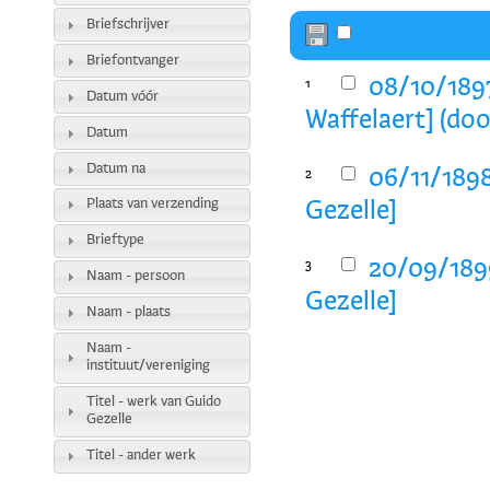
Briefschrijver
Briefontvanger
08/10/1897
1
Datum vóór
Waffelaert] (do
Datum
Datum na
06/11/1898
2
Plaats van verzending
Gezelle]
Brieftype
20/09/1899
3
Naam - persoon
Gezelle]
Naam - plaats
Naam -
instituut/vereniging
Titel - werk van Guido
Gezelle
Titel - ander werk