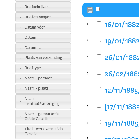
Briefschrijver
Briefontvanger
16/01/1882
1
Datum vóór
Datum
19/01/1882
2
Datum na
26/01/1882
3
Plaats van verzending
Brieftype
26/02/1882
4
Naam - persoon
Naam - plaats
12/11/1885
5
Naam -
instituut/vereniging
[17/11/188
6
Naam - gebeurtenis
Guido Gezelle
19/11/1885
7
Titel - werk van Guido
Gezelle