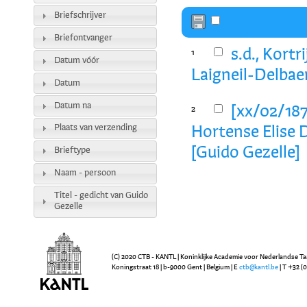
Briefschrijver
Briefontvanger
s.d., Kort
1
Datum vóór
Laigneil-Delbaer
Datum
Datum na
[xx/02/1874
2
Plaats van verzending
Hortense Elise 
[Guido Gezelle]
Brieftype
Naam - persoon
Titel - gedicht van Guido
Gezelle
(C) 2020 CTB - KANTL | Koninklijke Academie voor Nederlandse Ta
Koningstraat 18 | b-9000 Gent | Belgium | E
ctb@kantl.be
| T +32 (0