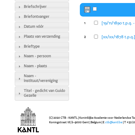
Briefschrijver
Briefontvanger
[19/11/1890 t.p.q. 
1
Datum vóór
Plaats van verzending
[xx/xx/1878 t.p.q.
2
Brieftype
Naam - persoon
Naam - plaats
Naam -
instituut/vereniging
Titel - gedicht van Guido
Gezelle
(C) 2020 CTB - KANTL | Koninklijke Academie voor Nederlandse Ta
Koningstraat 18 | b-9000 Gent | Belgium | E
ctb@kantl.be
| T +32 (0