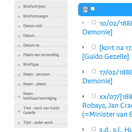
Briefschrijver
Briefontvanger
10/02/1888
1
Datum vóór
Demonie]
Datum
Datum na
[kort na 1
2
Plaats van verzending
[Guido Gezelle]
Brieftype
17/02/1888
3
Naam - persoon
Demonie]
Naam - plaats
Naam -
xx/07/[188
4
instituut/vereniging
Robays, Jan Cr
Titel - werk van Guido
Gezelle
(=Minister van 
Titel - ander werk
s.d., s.l.
5