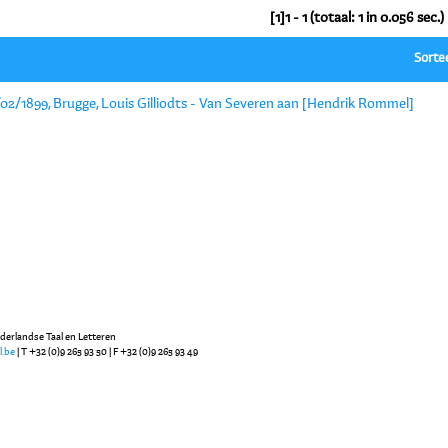
[1]1 - 1 (totaal: 1 in 0.056 sec.)
Sorte
/02/1899, Brugge, Louis Gilliodts - Van Severen aan [Hendrik Rommel]
ederlandse Taal en Letteren
l.be
| T +32 (0)9 265 93 50 | F +32 (0)9 265 93 49