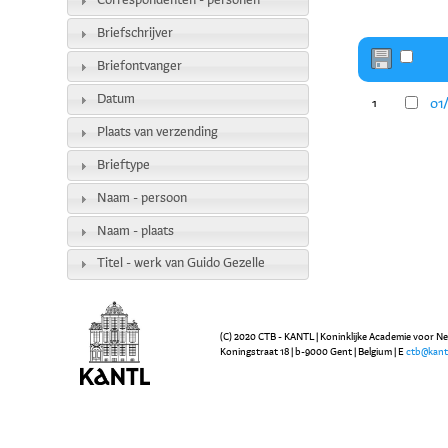
Correspondenten - personen
Briefschrijver
Briefontvanger
Datum
01
1
Plaats van verzending
Brieftype
Naam - persoon
Naam - plaats
Titel - werk van Guido Gezelle
(C) 2020 CTB - KANTL | Koninklijke Academie voor N
Koningstraat 18 | b-9000 Gent | Belgium | E
ctb@kant