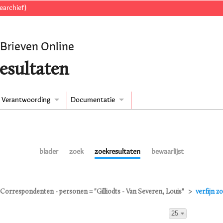
earchief)
 Brieven Online
esultaten
Verantwoording
Documentatie
blader
zoek
zoekresultaten
bewaarlijst
Correspondenten - personen = "Gilliodts - Van Severen, Louis"
verfijn z
25