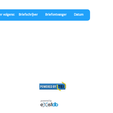
er volgens:
Briefschrijver
Briefontvanger
Datum