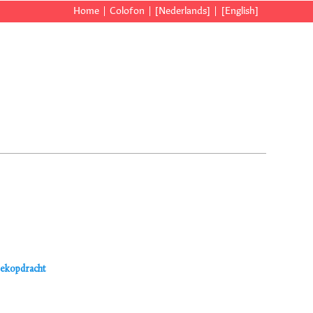
Home
Colofon
[Nederlands]
[English]
oekopdracht