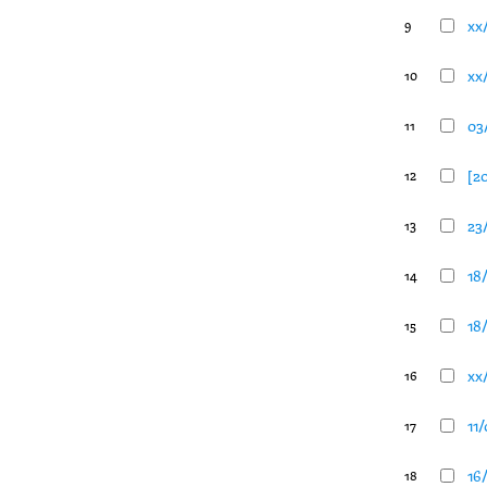
xx/
9
xx/
10
03
11
[2
12
23
13
18
14
18
15
xx
16
11
17
16
18