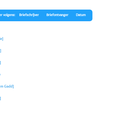
er volgens:
Briefschrijver
Briefontvanger
Datum
le]
]
]
e
iam Gadd]
]