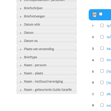
Correspondenten - personen
Briefschrijver
Briefontvanger
Datum vóór
15
1
Datum
12
2
Datum na
24
3
Plaats van verzending
Brieftype
07
4
Naam - persoon
[1
5
Naam - plaats
Naam - instituut/vereniging
[1
6
Naam - gebeurtenis Guido Gezelle
28
7
xx
8