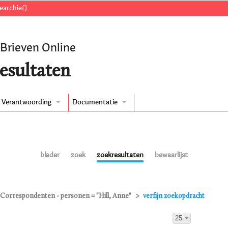
earchief)
 Brieven Online
esultaten
Verantwoording
Documentatie
blader
zoek
zoekresultaten
bewaarlijst
Correspondenten - personen = "Hill, Anne"
verfijn zoekopdracht
25