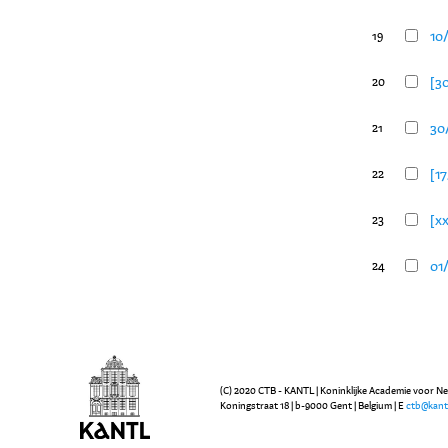
10
19
[3
20
30
21
[17
22
[xx
23
01/
24
(C) 2020 CTB - KANTL | Koninklijke Academie voor N
Koningstraat 18 | b-9000 Gent | Belgium | E
ctb@kant