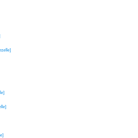
]
zelle]
le]
lle]
e]