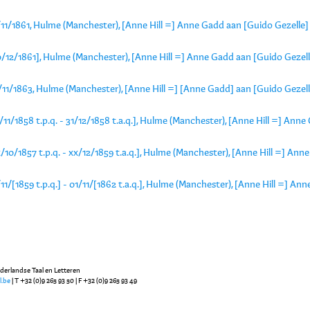
/11/1861, Hulme (Manchester), [Anne Hill =] Anne Gadd aan [Guido Gezelle]
0/12/1861], Hulme (Manchester), [Anne Hill =] Anne Gadd aan [Guido Gezell
/11/1863, Hulme (Manchester), [Anne Hill =] [Anne Gadd] aan [Guido Gezell
/11/1858 t.p.q. - 31/12/1858 t.a.q.], Hulme (Manchester), [Anne Hill =] Ann
/10/1857 t.p.q. - xx/12/1859 t.a.q.], Hulme (Manchester), [Anne Hill =] An
11/[1859 t.p.q.] - 01/11/[1862 t.a.q.], Hulme (Manchester), [Anne Hill =] A
ederlandse Taal en Letteren
l.be
| T +32 (0)9 265 93 50 | F +32 (0)9 265 93 49