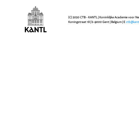
(C) 2020 CTB - KANTL | Koninklijke Academie voor N
Koningstraat 18 | b-9000 Gent | Belgium | E
ctb@kant