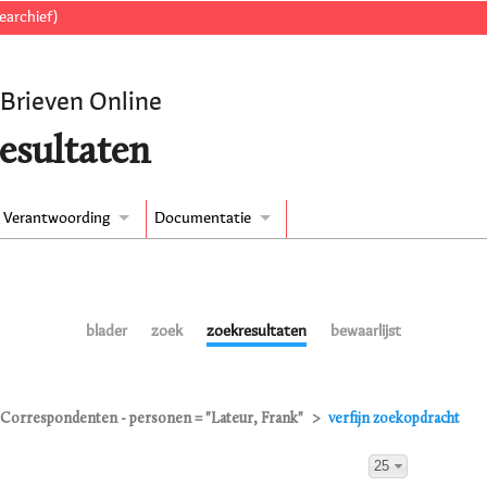
earchief)
 Brieven Online
esultaten
Verantwoording
Documentatie
blader
zoek
zoekresultaten
bewaarlijst
Correspondenten - personen = "Lateur, Frank"
verfijn zoekopdracht
25