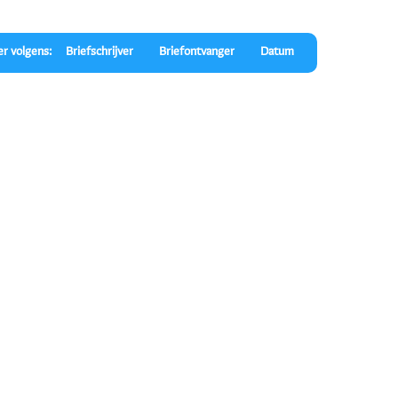
er volgens:
Briefschrijver
Briefontvanger
Datum