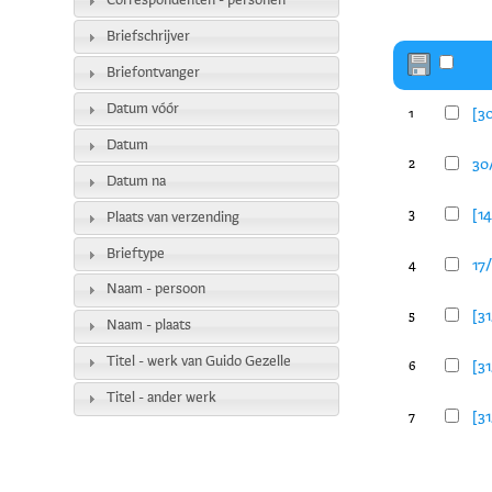
Correspondenten - personen
Briefschrijver
Briefontvanger
Datum vóór
[30
1
Datum
30/
2
Datum na
[14
3
Plaats van verzending
Brieftype
17/
4
Naam - persoon
[31
5
Naam - plaats
Titel - werk van Guido Gezelle
[31
6
Titel - ander werk
[31
7