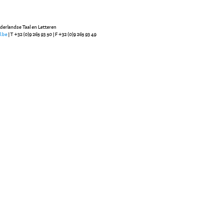
ederlandse Taal en Letteren
l.be
| T +32 (0)9 265 93 50 | F +32 (0)9 265 93 49