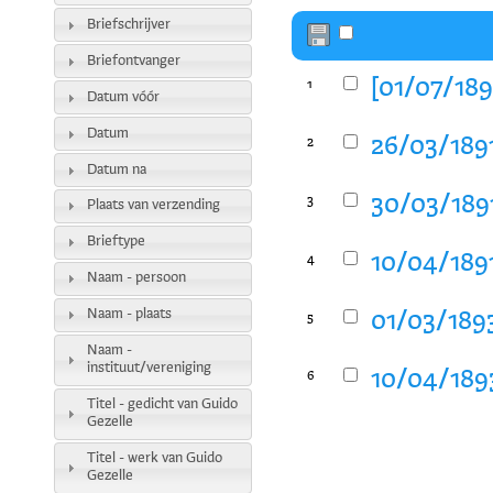
Briefschrijver
Briefontvanger
[01/07/189
1
Datum vóór
Datum
26/03/1891
2
Datum na
30/03/1891
3
Plaats van verzending
Brieftype
10/04/1891
4
Naam - persoon
Naam - plaats
01/03/1893
5
Naam -
instituut/vereniging
10/04/1893
6
Titel - gedicht van Guido
Gezelle
Titel - werk van Guido
Gezelle