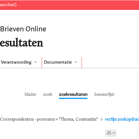
earchief)
 Brieven Online
esultaten
Verantwoording
Documentatie
blader
zoek
zoekresultaten
bewaarlijst
Correspondenten - personen = "Thoma, Constantin"
verfijn zoekopdrac
25