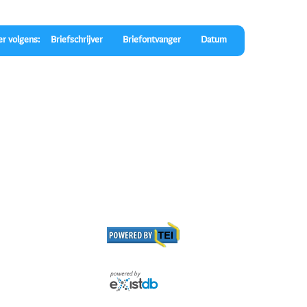
er volgens:
Briefschrijver
Briefontvanger
Datum