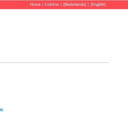
Home
Colofon
[Nederlands]
[English]
ht