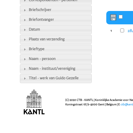
Correspondenten - personen
Briefschrijver
Briefontvanger
Datum
28
1
Plaats van verzending
Brieftype
Naam - persoon
Naam - instituut/vereniging
Titel - werk van Guido Gezelle
(C) 2020 CTB - KANTL | Koninklijke Academie voor N
Koningstraat 18 | b-9000 Gent | Belgium | E
ctb@kant