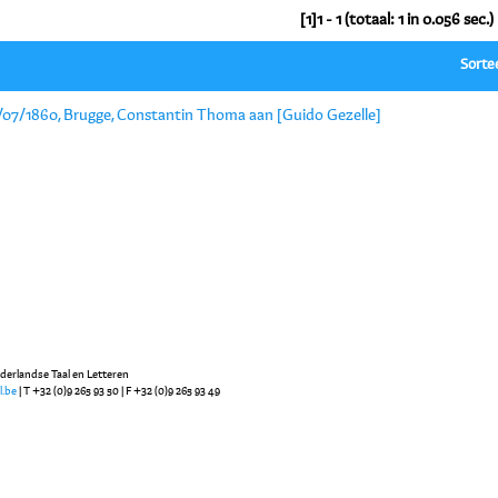
[1]1 - 1 (totaal: 1 in 0.056 sec.)
Sorte
/07/1860, Brugge, Constantin Thoma aan [Guido Gezelle]
ederlandse Taal en Letteren
l.be
| T +32 (0)9 265 93 50 | F +32 (0)9 265 93 49