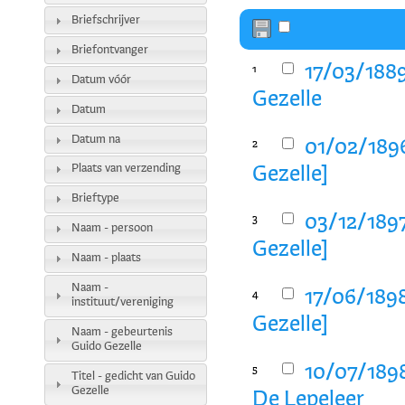
Briefschrijver
Briefontvanger
17/03/1889
1
Datum vóór
Gezelle
Datum
Datum na
01/02/1896
2
Plaats van verzending
Gezelle]
Brieftype
03/12/1897
3
Naam - persoon
Gezelle]
Naam - plaats
Naam -
17/06/1898
4
instituut/vereniging
Gezelle]
Naam - gebeurtenis
Guido Gezelle
10/07/189
5
Titel - gedicht van Guido
Gezelle
De Lepeleer