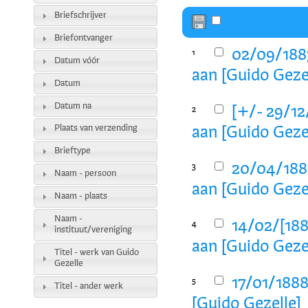
Briefschrijver
Briefontvanger
02/09/1883
1
Datum vóór
aan [Guido Geze
Datum
Datum na
[+/- 29/12
2
Plaats van verzending
aan [Guido Geze
Brieftype
20/04/1885
3
Naam - persoon
aan [Guido Geze
Naam - plaats
Naam -
14/02/[188
4
instituut/vereniging
aan [Guido Geze
Titel - werk van Guido
Gezelle
17/01/1888
5
Titel - ander werk
[Guido Gezelle]