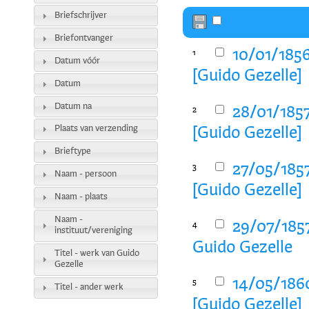
Briefschrijver
Briefontvanger
10/01/185
1
Datum vóór
[Guido Gezelle]
Datum
Datum na
28/01/185
2
Plaats van verzending
[Guido Gezelle]
Brieftype
27/05/185
3
Naam - persoon
[Guido Gezelle]
Naam - plaats
Naam -
29/07/185
4
instituut/vereniging
Guido Gezelle
Titel - werk van Guido
Gezelle
14/05/186
5
Titel - ander werk
[Guido Gezelle]