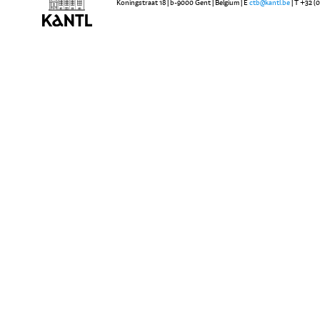
Koningstraat 18 | b-9000 Gent | Belgium | E
ctb@kantl.be
| T +32 (0