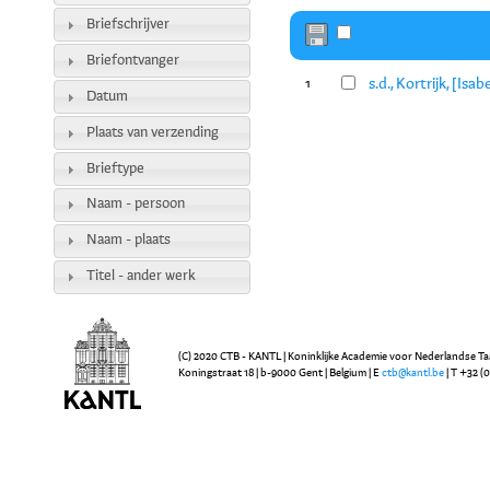
Briefschrijver
Briefontvanger
s.d., Kortrijk, [Is
1
Datum
Plaats van verzending
Brieftype
Naam - persoon
Naam - plaats
Titel - ander werk
(C) 2020 CTB - KANTL | Koninklijke Academie voor Nederlandse Ta
Koningstraat 18 | b-9000 Gent | Belgium | E
ctb@kantl.be
| T +32 (0