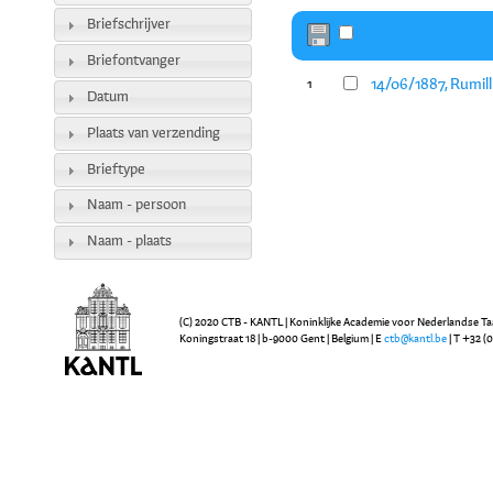
Briefschrijver
Briefontvanger
14/06/1887, Rumill
1
Datum
Plaats van verzending
Brieftype
Naam - persoon
Naam - plaats
(C) 2020 CTB - KANTL | Koninklijke Academie voor Nederlandse Ta
Koningstraat 18 | b-9000 Gent | Belgium | E
ctb@kantl.be
| T +32 (0