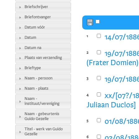
Briefschrijver
Briefontvanger
Datum vóór
14/07/1886
1
Datum
Datum na
19/07/1886
2
Plaats van verzending
(Frater Domien)
Brieftype
19/07/1886
Naam - persoon
3
Naam - plaats
xx/[07?/18
4
Naam -
instituut/vereniging
Juliaan Duclos]
Naam - gebeurtenis
Guido Gezelle
01/08/1886
5
Titel - werk van Guido
Gezelle
02/08/188
6