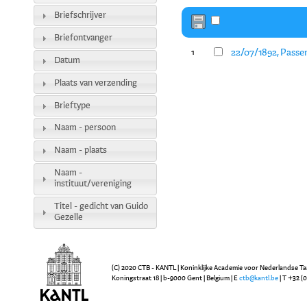
Briefschrijver
Briefontvanger
22/07/1892, Passen
1
Datum
Plaats van verzending
Brieftype
Naam - persoon
Naam - plaats
Naam -
instituut/vereniging
Titel - gedicht van Guido
Gezelle
(C) 2020 CTB - KANTL | Koninklijke Academie voor Nederlandse Ta
Koningstraat 18 | b-9000 Gent | Belgium | E
ctb@kantl.be
| T +32 (0