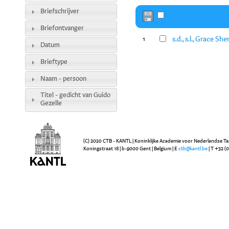
Briefschrijver
Briefontvanger
s.d., s.l., Grace S
1
Datum
Brieftype
Naam - persoon
Titel - gedicht van Guido
Gezelle
(C) 2020 CTB - KANTL | Koninklijke Academie voor Nederlandse Ta
Koningstraat 18 | b-9000 Gent | Belgium | E
ctb@kantl.be
| T +32 (0