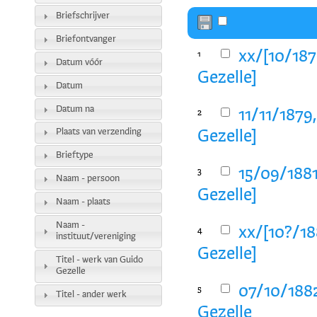
Briefschrijver
Briefontvanger
xx/[10/187
1
Datum vóór
Gezelle]
Datum
Datum na
11/11/1879
2
Plaats van verzending
Gezelle]
Brieftype
15/09/1881
3
Naam - persoon
Gezelle]
Naam - plaats
Naam -
xx/[10?/18
4
instituut/vereniging
Gezelle]
Titel - werk van Guido
Gezelle
07/10/1882
5
Titel - ander werk
Gezelle