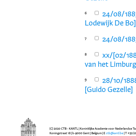
24/08/1883
6
Lodewijk De Bo
24/08/1883
7
xx/[02/188
8
van het Limburg
28/10/1888
9
[Guido Gezelle]
(C) 2020 CTB - KANTL | Koninklijke Academie voor Nederlandse Ta
Koningstraat 18 | b-9000 Gent | Belgium | E
ctb@kantl.be
| T +32 (0