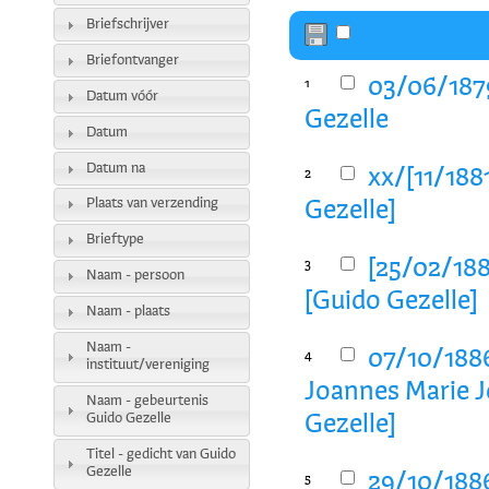
Briefschrijver
Briefontvanger
03/06/1879
1
Datum vóór
Gezelle
Datum
Datum na
xx/[11/188
2
Plaats van verzending
Gezelle]
Brieftype
[25/02/188
3
Naam - persoon
[Guido Gezelle]
Naam - plaats
Naam -
07/10/1886
4
instituut/vereniging
Joannes Marie J
Naam - gebeurtenis
Guido Gezelle
Gezelle]
Titel - gedicht van Guido
Gezelle
29/10/1886
5