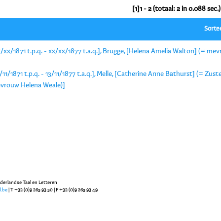
[1]1 - 2 (totaal: 2 in 0.088 sec.)
Sorte
/xx/1871 t.p.q. - xx/xx/1877 t.a.q.], Brugge, [Helena Amelia Walton] (= m
/11/1871 t.p.q. - 13/11/1877 t.a.q.], Melle, [Catherine Anne Bathurst] (= Zu
vrouw Helena Weale)]
ederlandse Taal en Letteren
l.be
| T +32 (0)9 265 93 50 | F +32 (0)9 265 93 49