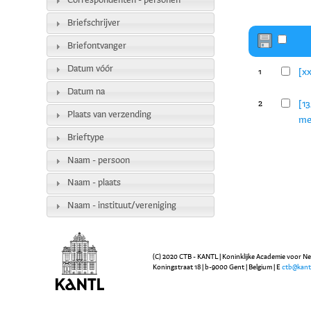
Correspondenten - personen
Briefschrijver
Briefontvanger
Datum vóór
[xx
1
Datum na
[13
2
Plaats van verzending
me
Brieftype
Naam - persoon
Naam - plaats
Naam - instituut/vereniging
(C) 2020 CTB - KANTL | Koninklijke Academie voor N
Koningstraat 18 | b-9000 Gent | Belgium | E
ctb@kant