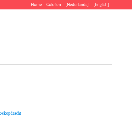
Home
Colofon
[Nederlands]
[English]
zoekopdracht