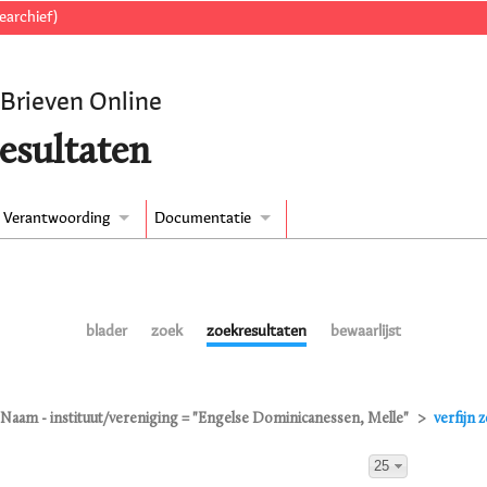
earchief)
 Brieven Online
esultaten
Verantwoording
Documentatie
blader
zoek
zoekresultaten
bewaarlijst
Naam - instituut/vereniging = "Engelse Dominicanessen, Melle"
verfijn 
25