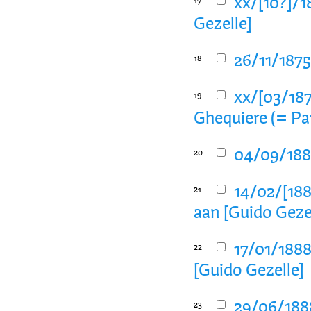
xx/[10?]/1
17
Gezelle]
26/11/1875
18
xx/[03/187
19
Ghequiere (= Pa
04/09/1885
20
14/02/[188
21
aan [Guido Geze
17/01/1888
22
[Guido Gezelle]
29/06/1888
23