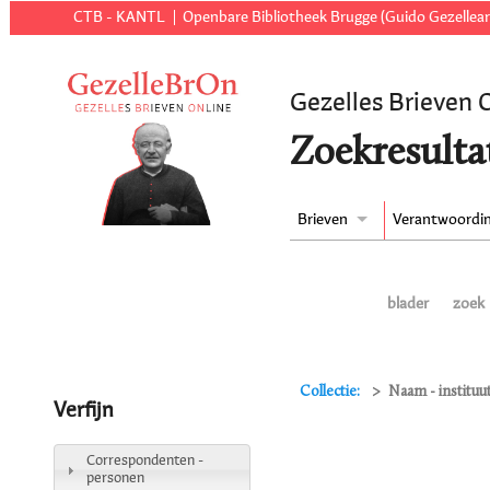
CTB - KANTL
Openbare Bibliotheek Brugge (Guido Gezellear
Gezelles Brieven 
Zoekresulta
Brieven
Verantwoordi
blader
zoek
Collectie:
Naam - institu
Verfijn
Correspondenten -
personen