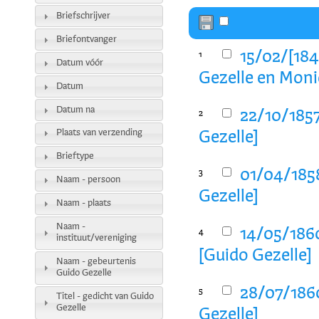
Briefschrijver
Briefontvanger
15/02/[184
1
Datum vóór
Gezelle en Moni
Datum
Datum na
22/10/1857
2
Plaats van verzending
Gezelle]
Brieftype
01/04/1858
3
Naam - persoon
Gezelle]
Naam - plaats
Naam -
14/05/186
4
instituut/vereniging
[Guido Gezelle]
Naam - gebeurtenis
Guido Gezelle
28/07/186
5
Titel - gedicht van Guido
Gezelle
Gezelle]