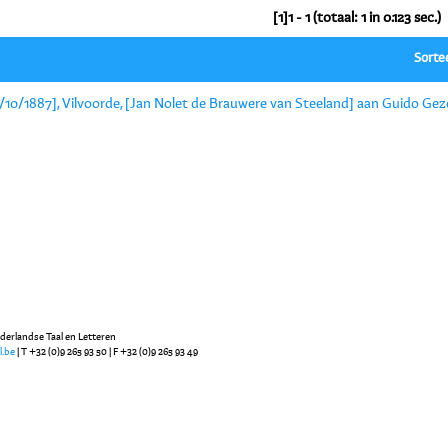
[1]1 - 1 (totaal: 1 in 0.123 sec.)
Sorte
/10/1887], Vilvoorde, [Jan Nolet de Brauwere van Steeland] aan Guido Geze
ederlandse Taal en Letteren
l.be
| T +32 (0)9 265 93 50 | F +32 (0)9 265 93 49