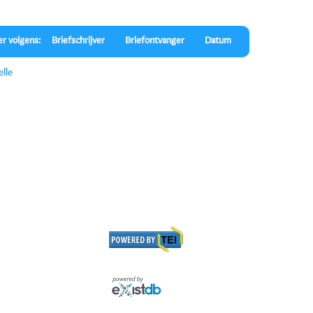
er volgens:
Briefschrijver
Briefontvanger
Datum
lle