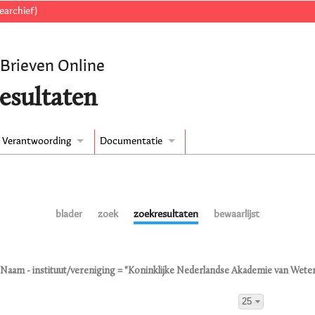
earchief)
 Brieven Online
esultaten
Verantwoording
Documentatie
blader
zoek
zoekresultaten
bewaarlijst
Naam - instituut/vereniging = "Koninklijke Nederlandse Akademie van Wet
25