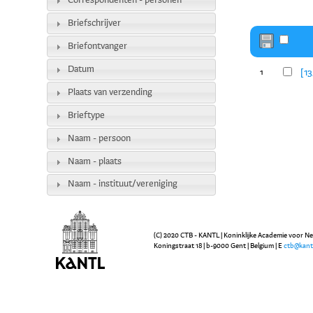
Correspondenten - personen
Briefschrijver
Briefontvanger
Datum
[13
1
Plaats van verzending
Brieftype
Naam - persoon
Naam - plaats
Naam - instituut/vereniging
(C) 2020 CTB - KANTL | Koninklijke Academie voor N
Koningstraat 18 | b-9000 Gent | Belgium | E
ctb@kant