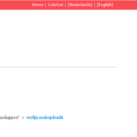
Home
Colofon
[Nederlands]
[English]
enschappen"
verfijn zoekopdracht