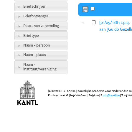
Briefschrijver
Briefontvanger
[01/05/1861 t.p.q.
1
Plaats van verzending
aan [Guido Gezell
Brieftype
Naam - persoon
Naam - plaats
Naam -
instituut/vereniging
(C) 2020 CTB - KANTL | Koninklijke Academie voor Nederlandse Ta
Koningstraat 18 | b-9000 Gent | Belgium | E
ctb@kantl.be
| T +32 (0