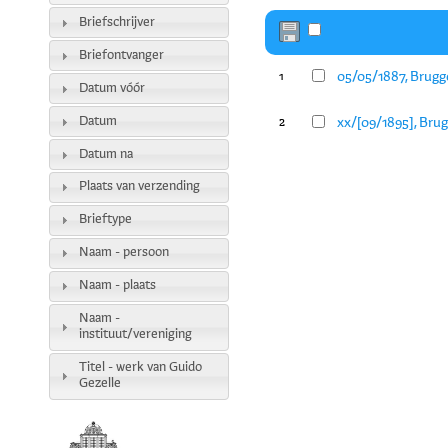
Briefschrijver
Briefontvanger
05/05/1887, Brugg
1
Datum vóór
Datum
xx/[09/1895], Bru
2
Datum na
Plaats van verzending
Brieftype
Naam - persoon
Naam - plaats
Naam -
instituut/vereniging
Titel - werk van Guido
Gezelle