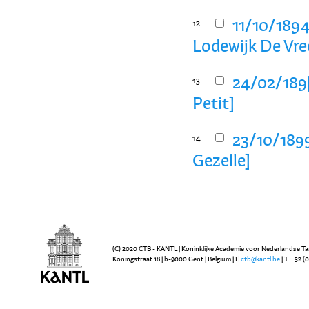
11/10/1894
12
Lodewijk De Vre
24/02/189[
13
Petit]
23/10/1899
14
Gezelle]
(C) 2020 CTB - KANTL | Koninklijke Academie voor Nederlandse Ta
Koningstraat 18 | b-9000 Gent | Belgium | E
ctb@kantl.be
| T +32 (0