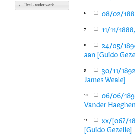
Titel - ander werk
08/02/1888
6
11/11/1888
7
24/05/189
8
aan [Guido Geze
30/11/1892
9
James Weale]
06/06/1894
10
Vander Haeghen
xx/[06?/18
11
[Guido Gezelle]