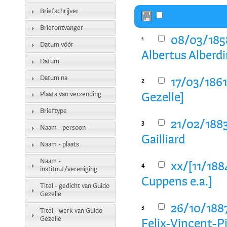
Briefschrijver
Briefontvanger
08/03/1858
1
Datum vóór
Albertus Alberd
Datum
Datum na
17/03/1861
2
Plaats van verzending
Gezelle]
Brieftype
21/02/1883
3
Naam - persoon
Gailliard
Naam - plaats
Naam -
xx/[11/188
4
instituut/vereniging
Cuppens e.a.]
Titel - gedicht van Guido
Gezelle
26/10/188
5
Titel - werk van Guido
Gezelle
Felix-Vincent-P