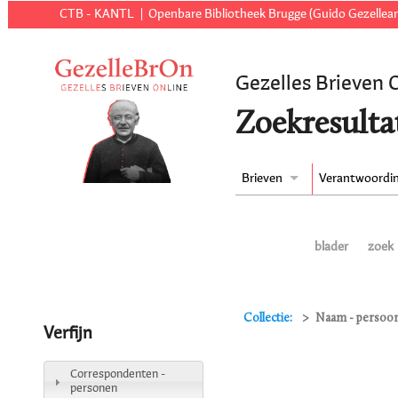
CTB - KANTL
Openbare Bibliotheek Brugge (Guido Gezellear
Gezelles Brieven 
Zoekresulta
Brieven
Verantwoordi
blader
zoek
Collectie:
Naam - persoon 
Verfijn
Correspondenten -
personen