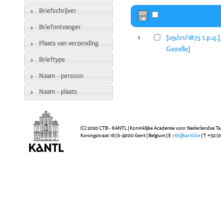
Briefschrijver
Briefontvanger
[09/01/1875 t.p.q.
1
Plaats van verzending
Gezelle]
Brieftype
Naam - persoon
Naam - plaats
(C) 2020 CTB - KANTL | Koninklijke Academie voor Nederlandse Ta
Koningstraat 18 | b-9000 Gent | Belgium | E
ctb@kantl.be
| T +32 (0