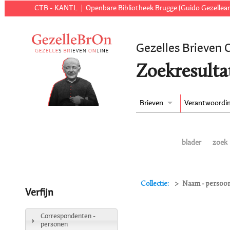
CTB - KANTL
Openbare Bibliotheek Brugge (Guido Gezellear
Gezelles Brieven 
Zoekresulta
Brieven
Verantwoordi
blader
zoek
Collectie:
Naam - persoon 
Verfijn
Correspondenten -
personen