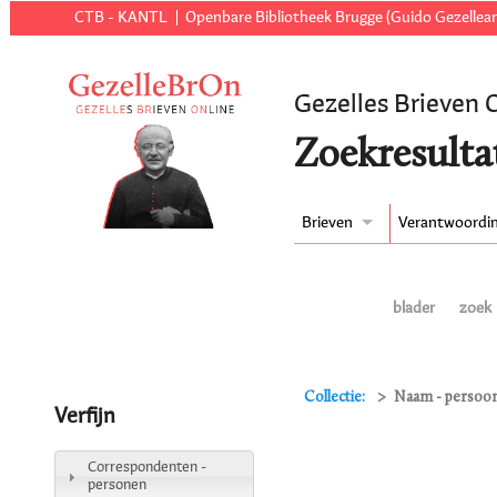
CTB - KANTL
Openbare Bibliotheek Brugge (Guido Gezellear
Gezelles Brieven 
Zoekresulta
Brieven
Verantwoordi
blader
zoek
Collectie:
Naam - persoon
Verfijn
Correspondenten -
personen