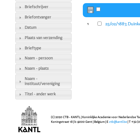
Briefschrijver
Briefontvanger
25/02/1887, Duinke
1
Datum
Plaats van verzending
Brieftype
Naam - persoon
Naam - plaats
Naam -
instituut/vereniging
Titel - ander werk
(C) 2020 CTB - KANTL | Koninklijke Academie voor Nederlandse Ta
Koningstraat 18 | b-9000 Gent | Belgium | E
ctb@kantl.be
| T +32 (0