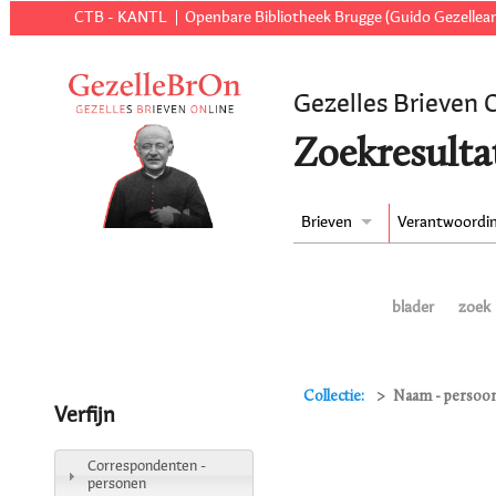
CTB - KANTL
Openbare Bibliotheek Brugge (Guido Gezellear
Gezelles Brieven 
Zoekresulta
Brieven
Verantwoordi
blader
zoek
Collectie:
Naam - persoon
Verfijn
Correspondenten -
personen