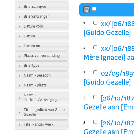
Briefschrijver
Briefontvanger
xx/[06/188
1
Datum vóór
[Guido Gezelle]
Datum
Datum na
xx/[06/188
2
Plaats van verzending
Mère Ignace)] a
Brieftype
02/05/1891
3
Naam - persoon
[Guido Gezelle]
Naam - plaats
Naam -
[26/10/1872
4
instituut/vereniging
Gezelle aan [E
Titel - gedicht van Guido
Gezelle
[26/10/1872
5
Titel - ander werk
Gezelle aan [E