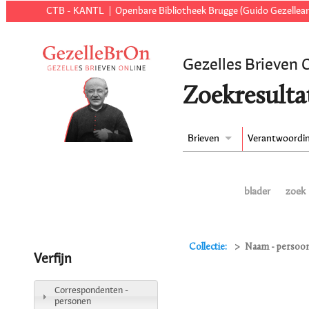
CTB - KANTL
Openbare Bibliotheek Brugge (Guido Gezellear
Gezelles Brieven 
Zoekresulta
Brieven
Verantwoordi
blader
zoek
Collectie:
Naam - persoon
Verfijn
Correspondenten -
personen