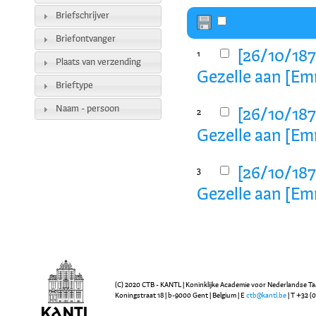
Briefschrijver
Briefontvanger
[26/10/1872
1
Plaats van verzending
Gezelle aan [E
Brieftype
Naam - persoon
[26/10/1872
2
Gezelle aan [E
[26/10/1872
3
Gezelle aan [E
(C) 2020 CTB - KANTL | Koninklijke Academie voor Nederlandse Ta
Koningstraat 18 | b-9000 Gent | Belgium | E
ctb@kantl.be
| T +32 (0