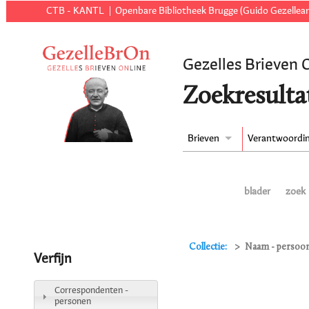
CTB - KANTL
Openbare Bibliotheek Brugge (Guido Gezellear
Gezelles Brieven 
Zoekresulta
Brieven
Verantwoordi
blader
zoek
Collectie:
Naam - persoon 
Verfijn
Correspondenten -
personen