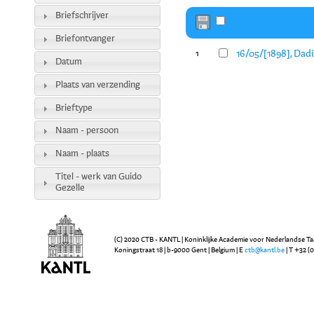
Briefschrijver
Briefontvanger
16/05/[1898], Dadi
1
Datum
Plaats van verzending
Brieftype
Naam - persoon
Naam - plaats
Titel - werk van Guido
Gezelle
(C) 2020 CTB - KANTL | Koninklijke Academie voor Nederlandse Ta
Koningstraat 18 | b-9000 Gent | Belgium | E
ctb@kantl.be
| T +32 (0