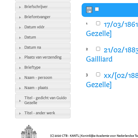
Briefschrijver
Briefontvanger
17/03/1861
1
Datum vóór
Gezelle]
Datum
Datum na
21/02/1883
2
Plaats van verzending
Gailliard
Brieftype
xx/[02/188
3
Naam - persoon
Gezelle]
Naam - plaats
Titel - gedicht van Guido
Gezelle
Titel - ander werk
(C) 2020 CTB - KANTL | Koninklijke Academie voor Nederlandse Ta