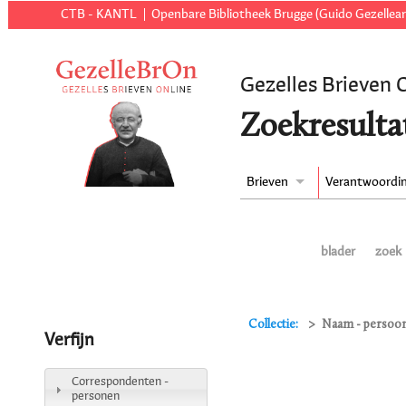
CTB - KANTL
Openbare Bibliotheek Brugge (Guido Gezellear
Gezelles Brieven 
Zoekresulta
Brieven
Verantwoordi
blader
zoek
Collectie:
Naam - persoon 
Verfijn
Correspondenten -
personen