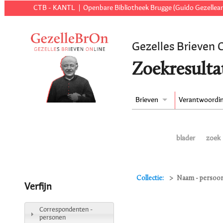
CTB - KANTL
Openbare Bibliotheek Brugge (Guido Gezellear
Gezelles Brieven 
Zoekresulta
Brieven
Verantwoordi
blader
zoek
Collectie:
Naam - persoon
Verfijn
Correspondenten -
personen