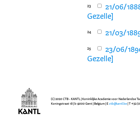
21/06/188
23
Gezelle]
21/03/1889
24
23/06/1890
25
Gezelle]
(C) 2020 CTB - KANTL | Koninklijke Academie voor Nederlandse Ta
Koningstraat 18 | b-9000 Gent | Belgium | E
ctb@kantl.be
| T +32 (0