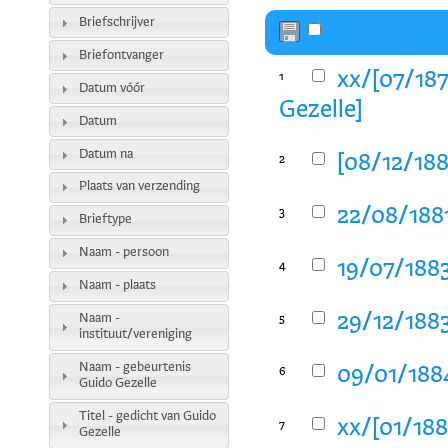
Briefschrijver
Briefontvanger
xx/[07/187
1
Datum vóór
Gezelle]
Datum
Datum na
[08/12/188
2
Plaats van verzending
22/08/1881
3
Brieftype
Naam - persoon
19/07/1883
4
Naam - plaats
29/12/1883
Naam -
5
instituut/vereniging
Naam - gebeurtenis
09/01/1884
6
Guido Gezelle
Titel - gedicht van Guido
xx/[01/188
7
Gezelle