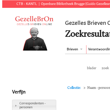
CTB - KANTL
Openbare Bibliotheek Brugge (Guido Gezellear
Gezelles Brieven 
Zoekresulta
Brieven
Verantwoordi
blader
zoek
Collectie:
Naam - persoon 
Verfijn
Correspondenten -
personen