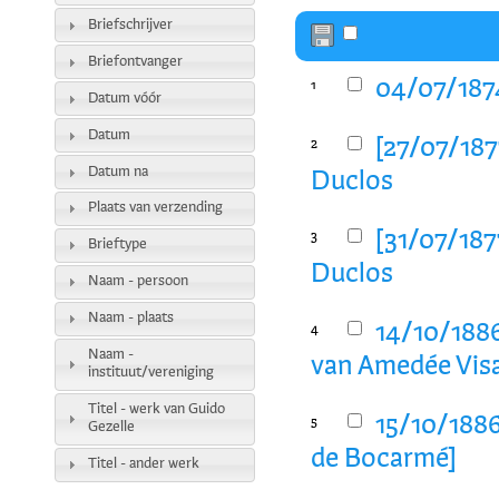
Briefschrijver
Briefontvanger
04/07/1874
1
Datum vóór
Datum
[27/07/187
2
Datum na
Duclos
Plaats van verzending
[31/07/187
3
Brieftype
Duclos
Naam - persoon
Naam - plaats
14/10/1886
4
Naam -
van Amedée Visa
instituut/vereniging
Titel - werk van Guido
15/10/1886
5
Gezelle
de Bocarmé]
Titel - ander werk