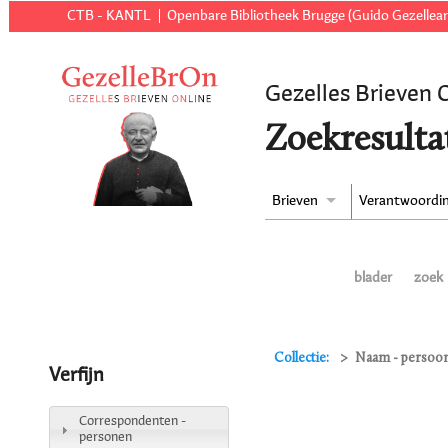
CTB - KANTL
Openbare Bibliotheek Brugge (Guido Gezellear
Gezelles Brieven 
Zoekresulta
Brieven
Verantwoordi
blader
zoek
Collectie:
Naam - persoon 
Verfijn
Correspondenten -
personen