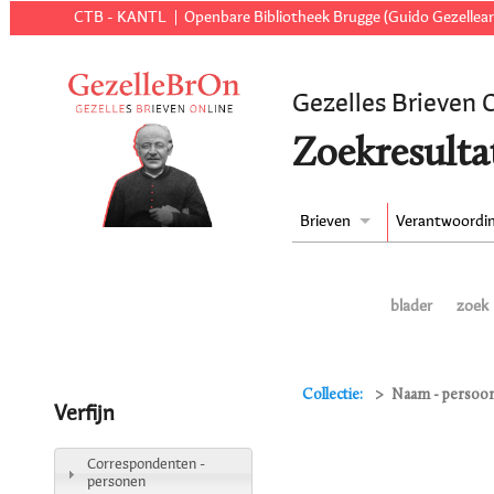
CTB - KANTL
Openbare Bibliotheek Brugge (Guido Gezellear
Gezelles Brieven 
Zoekresulta
Brieven
Verantwoordi
blader
zoek
Collectie:
Naam - persoon 
Verfijn
Correspondenten -
personen