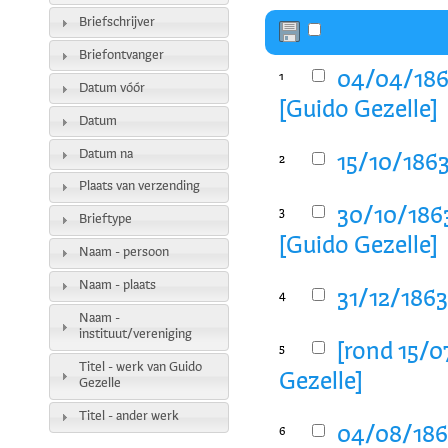
Briefschrijver
Briefontvanger
04/04/186
1
Datum vóór
[Guido Gezelle]
Datum
Datum na
15/10/1863
2
Plaats van verzending
30/10/1863
3
Brieftype
[Guido Gezelle]
Naam - persoon
Naam - plaats
31/12/1863
4
Naam -
instituut/vereniging
[rond 15/0
5
Titel - werk van Guido
Gezelle]
Gezelle
Titel - ander werk
04/08/1864
6