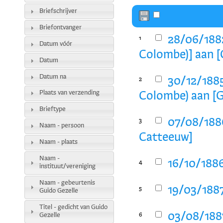
Briefschrijver
Briefontvanger
28/06/1882
1
Datum vóór
Colombe)] aan [
Datum
Datum na
30/12/1885
2
Plaats van verzending
Colombe) aan [G
Brieftype
07/08/1886
3
Naam - persoon
Catteeuw]
Naam - plaats
Naam -
16/10/1886
4
instituut/vereniging
Naam - gebeurtenis
19/03/1887
5
Guido Gezelle
Titel - gedicht van Guido
03/08/1887
Gezelle
6