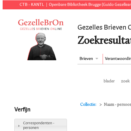
CTB - KANTL
Openbare Bibliotheek Brugge (Guido Gezellear
Gezelles Brieven 
Zoekresulta
Brieven
Verantwoordi
blader
zoek
Collectie:
Naam - persoon
Verfijn
Correspondenten -
personen