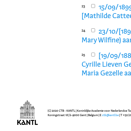
15/09/1899
23
[Mathilde Catte
23/10/[189
24
Mary Wilfine) a
[19/09/188
25
Cyrille Lieven 
Maria Gezelle a
(C) 2020 CTB - KANTL | Koninklijke Academie voor Nederlandse Ta
Koningstraat 18 | b-9000 Gent | Belgium | E
ctb@kantl.be
| T +32 (0