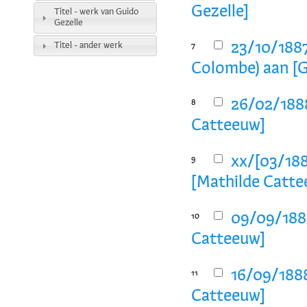
Gezelle]
Titel - werk van Guido
Gezelle
23/10/1887
Titel - ander werk
7
Colombe) aan [G
26/02/1888
8
Catteeuw]
xx/[03/188
9
[Mathilde Catte
09/09/1888
10
Catteeuw]
16/09/1888
11
Catteeuw]