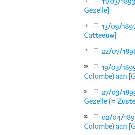
11/03/1893
17
Gezelle]
13/09/1897
18
Catteeuw]
22/07/1898
19
19/03/1899
20
Colombe) aan [G
27/03/1899
21
Gezelle (= Zust
02/04/1899
22
Colombe) aan [G