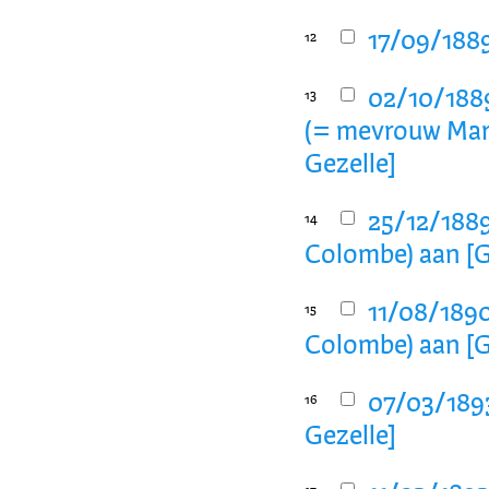
17/09/1889
12
02/10/1889
13
(= mevrouw Mari
Gezelle]
25/12/1889
14
Colombe) aan [G
11/08/1890
15
Colombe) aan [G
07/03/189
16
Gezelle]